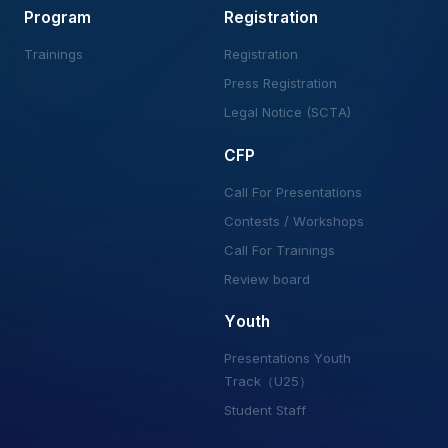
Program
Registration
Trainings
Registration
Press Registration
Legal Notice (SCTA)
CFP
Call For Presentations
Contests / Workshops
Call For Trainings
Review board
Youth
Presentations Youth
Track（U25）
Student Staff